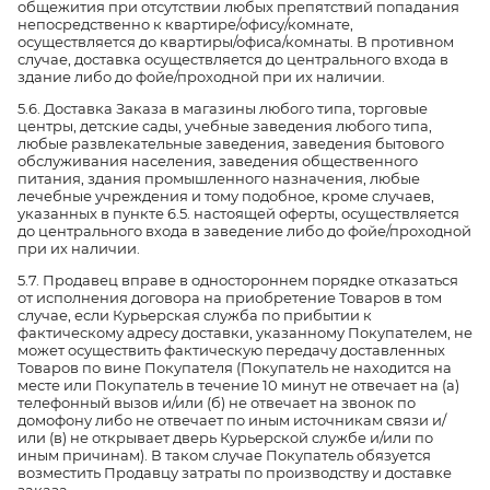
общежития при отсутствии любых препятствий попадания
непосредственно к квартире/офису/комнате,
осуществляется до квартиры/офиса/комнаты. В противном
случае, доставка осуществляется до центрального входа в
здание либо до фойе/проходной при их наличии.
5.6. Доставка Заказа в магазины любого типа, торговые
центры, детские сады, учебные заведения любого типа,
любые развлекательные заведения, заведения бытового
обслуживания населения, заведения общественного
питания, здания промышленного назначения, любые
лечебные учреждения и тому подобное, кроме случаев,
указанных в пункте 6.5. настоящей оферты, осуществляется
до центрального входа в заведение либо до фойе/проходной
при их наличии.
5.7. Продавец вправе в одностороннем порядке отказаться
от исполнения договора на приобретение Товаров в том
случае, если Курьерская служба по прибытии к
фактическому адресу доставки, указанному Покупателем, не
может осуществить фактическую передачу доставленных
Товаров по вине Покупателя (Покупатель не находится на
месте или Покупатель в течение 10 минут не отвечает на (а)
телефонный вызов и/или (б) не отвечает на звонок по
домофону либо не отвечает по иным источникам связи и/
или (в) не открывает дверь Курьерской службе и/или по
иным причинам). В таком случае Покупатель обязуется
возместить Продавцу затраты по производству и доставке