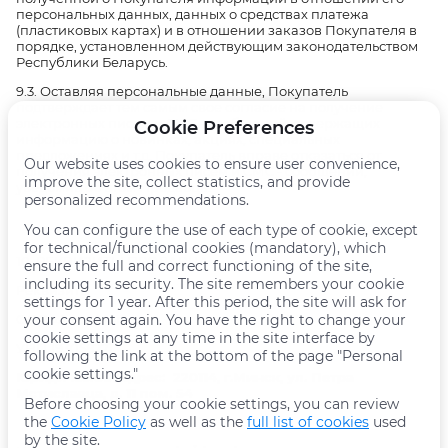
персональных данных, данных о средствах платежа
(пластиковых картах) и в отношении заказов Покупателя в
порядке, установленном действующим законодательством
Республики Беларусь.
9.3. Оставляя персональные данные, Покупатель
подтверждает тем самым свое согласие на получение
электронных писем и СМС - сообщений, содержащих
Cookie Preferences
информацию о новинках, акциях, специальных
предложениях и т.д. Покупатель вправе отказаться от
Our website uses cookies to ensure user convenience,
получения электронных писем и СМС - сообщений,
improve the site, collect statistics, and provide
уведомив об этом Продавца.
personalized recommendations.
You can configure the use of each type of cookie, except
for technical/functional cookies (mandatory), which
10. РЕКВИЗИТЫ ПРОДАВЦА
ensure the full and correct functioning of the site,
including its security. The site remembers your cookie
Реквизиты
settings for 1 year. After this period, the site will ask for
ООО «Азия Мол»
your consent again. You have the right to change your
cookie settings at any time in the site interface by
УНП 193058221
following the link at the bottom of the page "Personal
cookie settings."
Юридический адрес: 220114, г.Минск, ул. Петра
Мстиславца, д. 11 пом. 54
Before choosing your cookie settings, you can review
the
Cookie Policy
as well as the
full list of cookies
used
by the site.