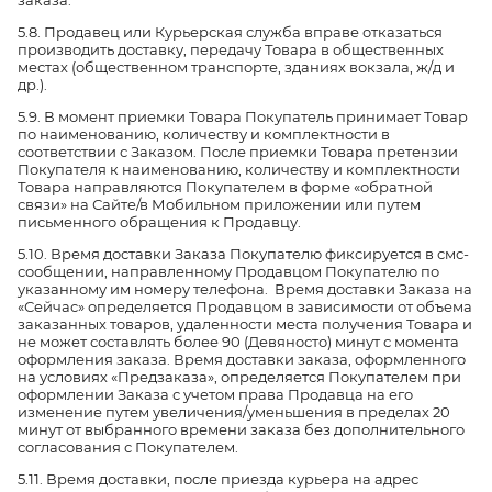
заказа.
5.8. Продавец или Курьерская служба вправе отказаться
производить доставку, передачу Товара в общественных
местах (общественном транспорте, зданиях вокзала, ж/д и
др.).
5.9. В момент приемки Товара Покупатель принимает Товар
по наименованию, количеству и комплектности в
соответствии с Заказом. После приемки Товара претензии
Покупателя к наименованию, количеству и комплектности
Товара направляются Покупателем в форме «обратной
связи» на Сайте/в Мобильном приложении или путем
письменного обращения к Продавцу.
5.10. Время доставки Заказа Покупателю фиксируется в смс-
сообщении, направленному Продавцом Покупателю по
указанному им номеру телефона. Время доставки Заказа на
«Сейчас» определяется Продавцом в зависимости от объема
заказанных товаров, удаленности места получения Товара и
не может составлять более 90 (Девяносто) минут с момента
оформления заказа. Время доставки заказа, оформленного
на условиях «Предзаказа», определяется Покупателем при
оформлении Заказа с учетом права Продавца на его
изменение путем увеличения/уменьшения в пределах 20
минут от выбранного времени заказа без дополнительного
согласования с Покупателем.
5.11. Время доставки, после приезда курьера на адрес